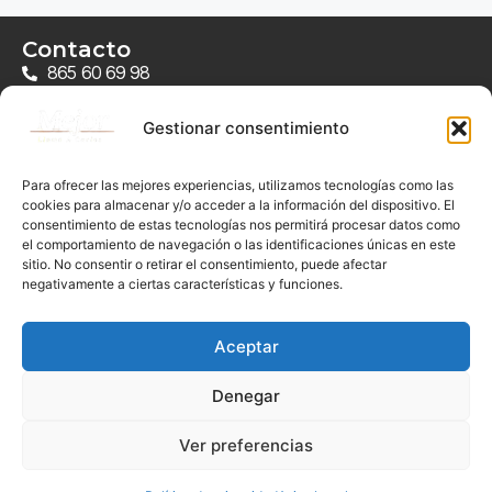
Contacto
865 60 69 98
649 26 93 22
Gestionar consentimiento
Ubicación Elche
C/ Mariano Benlliure, 29, 03201 Elx, Alicante
Para ofrecer las mejores experiencias, utilizamos tecnologías como las
cookies para almacenar y/o acceder a la información del dispositivo. El
Links de Interés
consentimiento de estas tecnologías nos permitirá procesar datos como
Soy Carlos
el comportamiento de navegación o las identificaciones únicas en este
sitio. No consentir o retirar el consentimiento, puede afectar
Ley Segunda Oportunidad
negativamente a ciertas características y funciones.
Te ayudamos
Noticias
Aceptar
Links de ayudA
Denegar
Aviso Legal
Política Privacidad
Ver preferencias