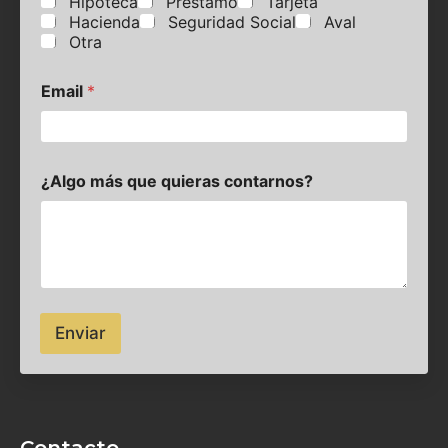
Hipoteca
Préstamo
Tarjeta
f
Hacienda
Seguridad Social
Aval
o
n
Otra
o
Email
*
¿Algo más que quieras contarnos?
Enviar
Contacto