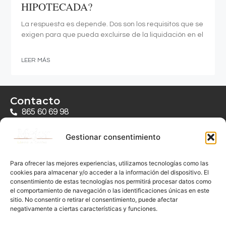
HIPOTECADA?
La respuesta es depende. Dos son los requisitos que se
exigen para que pueda excluirse de la liquidación en el
LEER MÁS
Contacto
865 60 69 98
649 26 93 22
Gestionar consentimiento
Ubicación Elche
C/ Mariano Benlliure, 29, 03201 Elx, Alicante
Para ofrecer las mejores experiencias, utilizamos tecnologías como las
cookies para almacenar y/o acceder a la información del dispositivo. El
Links de Interés
consentimiento de estas tecnologías nos permitirá procesar datos como
Soy Carlos
el comportamiento de navegación o las identificaciones únicas en este
sitio. No consentir o retirar el consentimiento, puede afectar
Ley Segunda Oportunidad
negativamente a ciertas características y funciones.
Te ayudamos